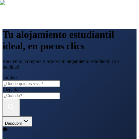
Tu alojamiento estudiantil
ideal, en pocos clics
Encuentra, compara y reserva tu alojamiento estudiantil con
facilidad
Ciudad
Llegada
Descubrir